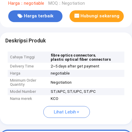
Harga：negotiable
MOQ：Negotiation
Harga terbaik
Hubungi sekarang
Deskripsi Produk
,
fibre optics connectors
Cahaya Tinggi
plastic optical fiber connectors
Delivery Time
2~5 days after get payment
Harga
negotiable
Minimum Order
Negotiation
Quantity
Model Number
ST/APC, ST/UPC, ST/PC
Nama merek
KCO
Lihat Lebih