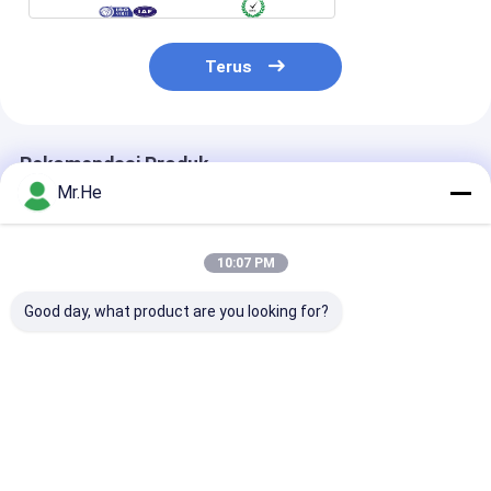
Terus
Rekomendasi Produk
Mr.He
10:07 PM
Good day, what product are you looking for?
Duplex FDDI Fiber
Set rumah konektor
Fiber Optic Ca
Optic Connector
serat optik D4 /
Connector 0,
Assembly Multimode
konektor serat optik
Mutilmode / 
Zirconia Ferrules
khusus untuk
Connector Ho
pembuatan jumper
Dengan Ferrul
Harga terbaik
Harga terbaik
Harga terb
patch serat optik SM
Keramik
MM