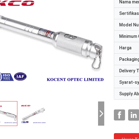
Nama me
Sertifikas
Model N
Minimum 
Harga
Packaging
Delivery 
Syarat-s
Supply Abi