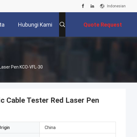
Indonesian
ta
Hubungi Kami
Quote Request
Suatu
d Laser Pen KCO-VFL-30
tic Cable Tester Red Laser Pen
rigin
China