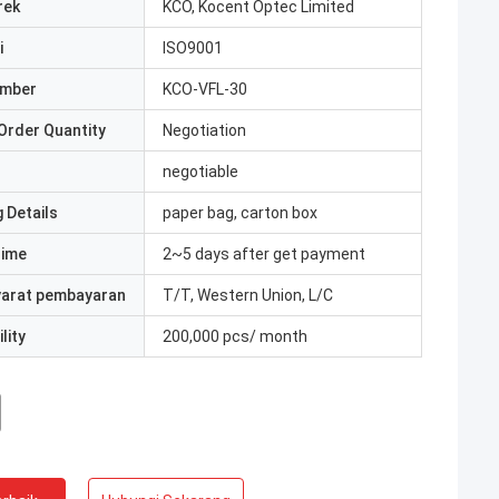
rek
KCO, Kocent Optec Limited
i
ISO9001
umber
KCO-VFL-30
Order Quantity
Negotiation
negotiable
 Details
paper bag, carton box
Time
2~5 days after get payment
yarat pembayaran
T/T, Western Union, L/C
lity
200,000 pcs/ month