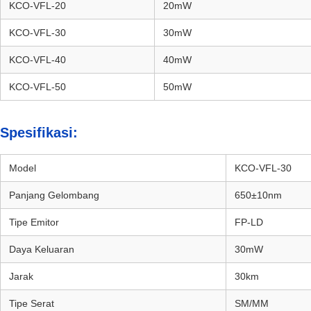
KCO-VFL-20
20mW
KCO-VFL-30
30mW
KCO-VFL-40
40mW
KCO-VFL-50
50mW
Spesifikasi:
Model
KCO-VFL-30
Panjang Gelombang
650±10nm
Tipe Emitor
FP-LD
Daya Keluaran
30mW
Jarak
30km
Tipe Serat
SM/MM