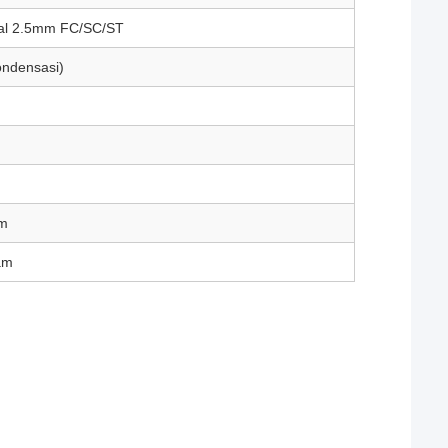
sal 2.5mm FC/SC/ST
ndensasi)
um
am