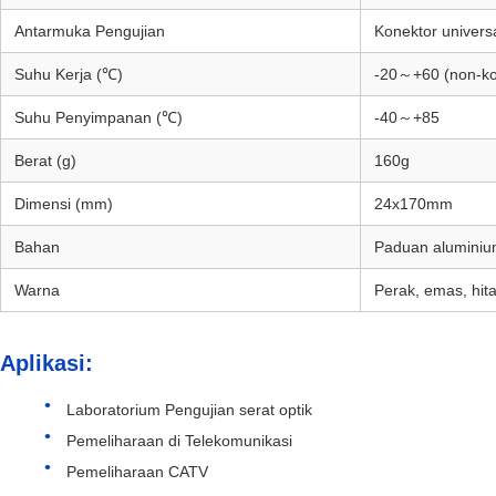
Antarmuka Pengujian
Konektor univer
Suhu Kerja (℃)
-20～+60 (non-ko
Suhu Penyimpanan (℃)
-40～+85
Berat (g)
160g
Dimensi (mm)
24x170mm
Bahan
Paduan alumini
Warna
Perak, emas, hit
Aplikasi:
Laboratorium Pengujian serat optik
Pemeliharaan di Telekomunikasi
Pemeliharaan CATV