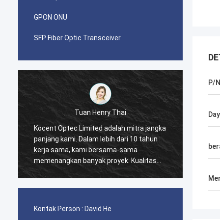
GPON ONU
SFP Fiber Optic Transceiver
DE
P/
Tuan Henry Thai
Tuan Pablo
Day
ec Limited adalah mitra jangka
Saya terkejut ketika saya m
mi. Dalam lebih dari 10 tahun
pemesanan pertama denga
ber
a, kami bersama-sama
Optec Limited pada tahun 2
an banyak proyek. Kualitas
kontainer kabel GYXTW 40G
epat dan kabel drop FTTH
kontainer 20GP untuk konekt
Men
lah yang terbaik. Produk
kabel patch dan adaptor.
karang mencakup seluruh
a.
Kontak Person :
David He