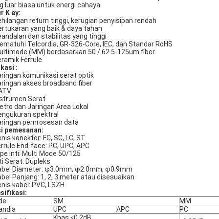
g luar biasa untuk energi cahaya.
ur
K
ey:
ehilangan return tinggi, kerugian penyisipan rendah
ertukaran yang baik & daya tahan
eandalan dan stabilitas yang tinggi
ematuhi Telcordia, GR-326-Core, IEC, dan Standar RoHS
ultimode (MM) berdasarkan 50 / 62.5-125um fiber
eramik Ferrule
ikasi
:
aringan komunikasi serat optik
aringan akses broadband fiber
ATV
nstrumen Serat
etro dan Jaringan Area Lokal
engukuran spektral
aringan pemrosesan data
i pemesanan:
enis konektor: FC, SC, LC, ST
errule End-face: PC, UPC, APC
ipe Inti: Multi Mode 50/125
nti Serat: Dupleks
abel Diameter: φ3.0mm, φ2.0mm, φ0.9mm
abel Panjang: 1, 2, 3 meter atau disesuaikan
enis kabel: PVC, LSZH
sifikasi:
de
SM
MM
andia
UPC
APC
PC
Khas ≤0.2dB