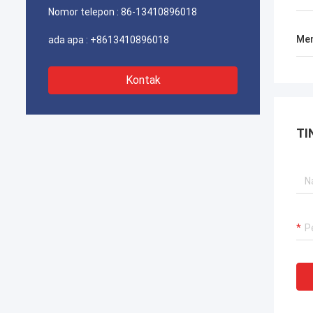
Nomor telepon :
86-13410896018
Men
ada apa :
+8613410896018
Kontak
TI