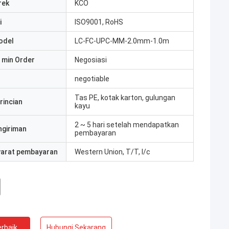
rek
KCO
i
ISO9001, RoHS
odel
LC-FC-UPC-MM-2.0mm-1.0m
 min Order
Negosiasi
negotiable
Tas PE, kotak karton, gulungan
rincian
kayu
2 ~ 5 hari setelah mendapatkan
ngiriman
pembayaran
yarat pembayaran
Western Union, T/T, l/c
rbaik
Hubungi Sekarang