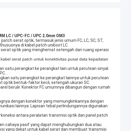
 MM LC / UPC-FC / UPC 2.0mm OM3
atch serat optik, termasuk jenis umum FC, LC, SC, ST,
Khususnya di kabel patch uniboot LC.
el serat optik yang menghemat setengah dari ruang operasi
kabel serat patch untuk konektivitas pusat data kepadatan
n satu perangkat ke perangkat lain untuk perutean sinyal.
 APC…
ngkan satu perangkat ke perangkat lainnya untuk perutean
at optik bentuk-faktor kecil, setengah ukuran SC.
h barel berulir. Konektor FC umumnya dibangun dengan rumah
 ujungnya dengan konektor yang memungkinkannya dengan
unikasi lainnya. Lapisan tebal perlindungannya digunakan
rkoneksi antara peralatan transmisi optik dan panel patch
nen cahaya pasif yang dapat menghubungkan dua atau
oneksi yang dekat untuk kabel serat dan membuat transmisi