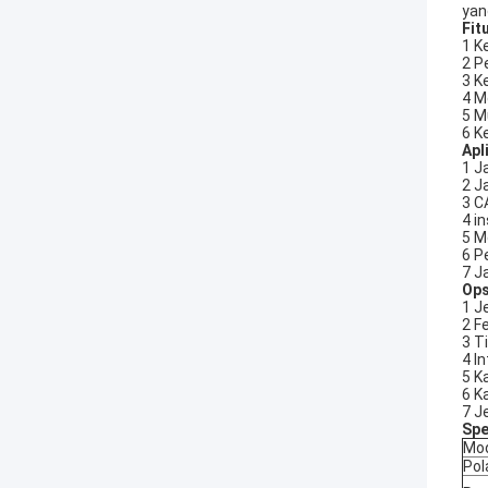
yan
Fit
1 K
2 P
3 K
4 M
5 M
6 K
Apl
1 J
2 J
3 C
4 i
5 M
6 P
7 J
Ops
1 J
2 F
3 T
4 I
5 K
6 K
7 J
Spe
Mo
Pol