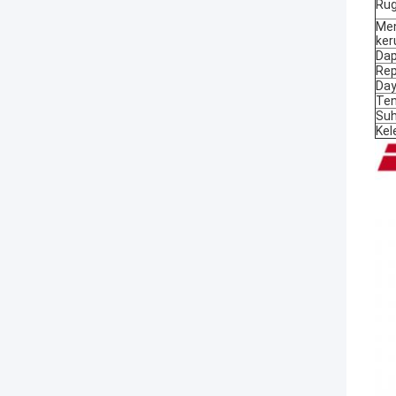
Rug
Me
ker
Dap
Rep
Day
Ten
Su
Ke