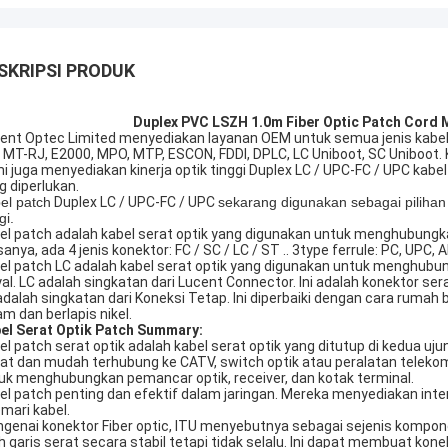
SKRIPSI PRODUK
Duplex PVC LSZH 1.0m Fiber Optic Patch Cord
ent Optec Limited menyediakan layanan OEM untuk semua jenis kabel p
 MT-RJ, E2000, MPO, MTP, ESCON, FDDI, DPLC, LC Uniboot, SC Uniboot. 
i juga menyediakan kinerja optik tinggi Duplex LC / UPC-FC / UPC kab
g diperlukan.
el patch
Duplex LC / UPC-FC / UPC
sekarang digunakan sebagai pilihan 
gi.
el patch adalah kabel serat optik yang digunakan untuk menghubungka
sanya, ada 4 jenis konektor: FC / SC / LC / ST .. 3type ferrule: PC, UPC,
el patch LC adalah kabel serat optik yang digunakan untuk menghubu
yal. LC adalah singkatan dari Lucent Connector. Ini adalah konektor ser
adalah singkatan dari Koneksi Tetap. Ini diperbaiki dengan cara ruma
am dan berlapis nikel.
el Serat Optik Patch Summary:
el patch serat optik adalah kabel serat optik yang ditutup di kedua
at dan mudah terhubung ke CATV, switch optik atau peralatan telekom
uk menghubungkan pemancar optik, receiver, dan kotak terminal.
el patch penting dan efektif dalam jaringan. Mereka menyediakan inte
emari kabel.
genai konektor Fiber optic, ITU menyebutnya sebagai sejenis kompo
ih garis serat secara stabil tetapi tidak selalu. Ini dapat membuat k