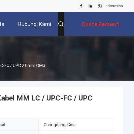
Indonesian
ta
Hubungi Kami
Quote Request
Suatu
UPC-FC / UPC 2.0mm OM3
Kabel MM LC / UPC-FC / UPC
sal
Guangdong, Cina