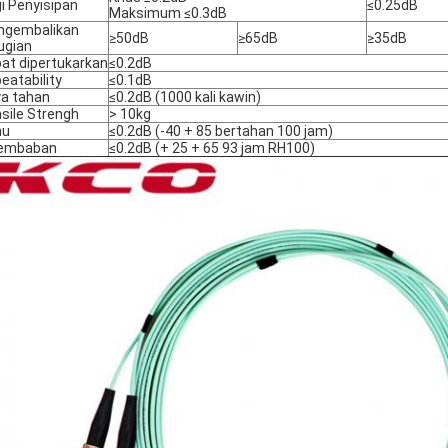
i Penyisipan
≤0.25dB
Maksimum ≤0.3dB
ngembalikan
≥50dB
≥65dB
≥35dB
ugian
at dipertukarkan
≤0.2dB
eatability
≤0.1dB
a tahan
≤0.2dB (1000 kali kawin)
sile Strengh
> 10kg
hu
≤0.2dB (-40 + 85 bertahan 100 jam)
lembaban
≤0.2dB (+ 25 + 65 93 jam RH100)