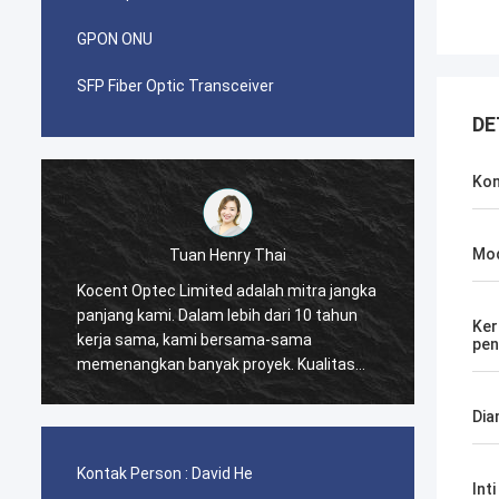
GPON ONU
SFP Fiber Optic Transceiver
DE
Kon
Mo
ry Thai
Tuan Pablo
adalah mitra jangka
Saya terkejut ketika saya melakukan
bih dari 10 tahun
pemesanan pertama dengan Kocent
Ker
rsama-sama
Optec Limited pada tahun 2014. Satu
pen
proyek. Kualitas
kontainer kabel GYXTW 40GP dan satu
abel drop FTTH
kontainer 20GP untuk konektor cepat,
rbaik. Produk
kabel patch dan adaptor.
Dia
cakup seluruh
Kontak Person :
David He
Inti