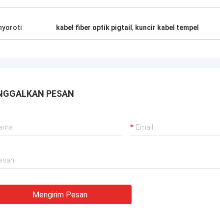
telekomunikasi. Terima kasih banyak.
yoroti
kabel fiber optik pigtail
,
kuncir kabel tempel
NGGALKAN PESAN
Mengirim Pesan