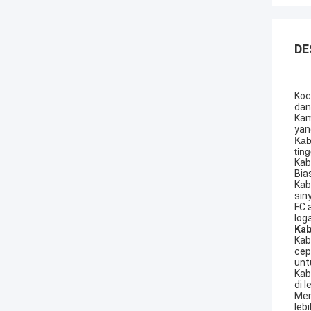
DE
Koc
dan
Kam
yan
Kab
ting
Kab
Bia
Kab
sin
FC 
log
Kab
Kab
cep
unt
Kab
di l
Men
leb