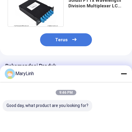
Solusi FTTx Wavelength
Division Multiplexer LC
UPC 4CH LGX CWDM
Module
Terus
Rekomendasi Produk
MaryLinh
9:46 PM
Good day, what product are you looking for?
DWDM Jaringan
LC UPC Wavelength
8CH Mux Dem
Optik Pasif PON
Division Multiplexer
DWDM Multipl