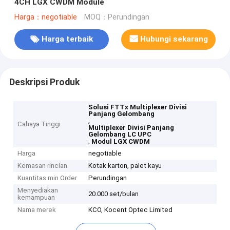
4CH LGX CWDM Module
Harga：negotiable
MOQ：Perundingan
Harga terbaik
Hubungi sekarang
Deskripsi Produk
Solusi FTTx Multiplexer Divisi
Panjang Gelombang
,
Cahaya Tinggi
Multiplexer Divisi Panjang
Gelombang LC UPC
,
Modul LGX CWDM
Harga
negotiable
Kemasan rincian
Kotak karton, palet kayu
Kuantitas min Order
Perundingan
Menyediakan
20.000 set/bulan
kemampuan
Nama merek
KCO, Kocent Optec Limited