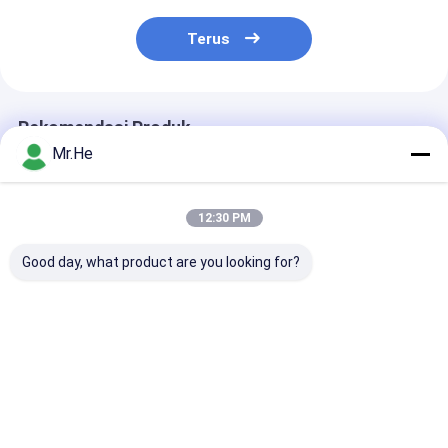
Terus
Rekomendasi Produk
Mr.He
12:30 PM
Good day, what product are you looking for?
Duplex FDDI Fiber
Set rumah konektor
Fiber Optic Ca
Optic Connector
serat optik D4 /
Connector 0,
Assembly Multimode
konektor serat optik
Mutilmode / 
Zirconia Ferrules
khusus untuk
Connector Ho
pembuatan jumper
Dengan Ferrul
Harga terbaik
Harga terbaik
Harga terb
patch serat optik SM
Keramik
MM