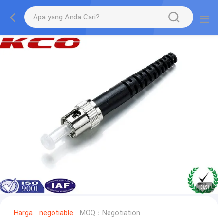
1
/
3
Harga：negotiable
MOQ：Negotiation