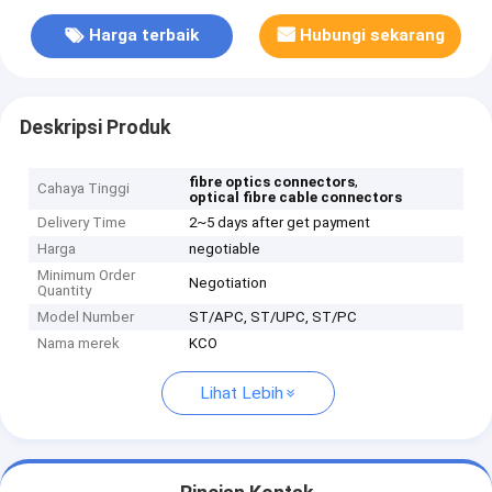
Harga terbaik
Hubungi sekarang
Deskripsi Produk
,
fibre optics connectors
Cahaya Tinggi
optical fibre cable connectors
Delivery Time
2~5 days after get payment
Harga
negotiable
Minimum Order
Negotiation
Quantity
Model Number
ST/APC, ST/UPC, ST/PC
Nama merek
KCO
Lihat Lebih