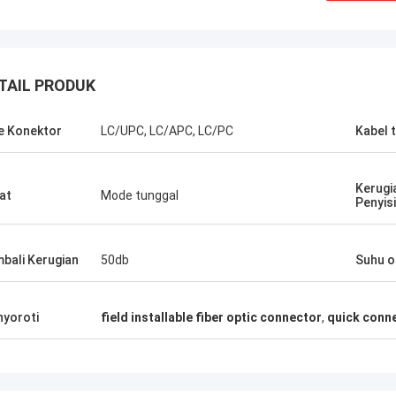
TAIL PRODUK
e Konektor
LC/UPC, LC/APC, LC/PC
Kabel 
Kerugi
at
Mode tunggal
Bapak Thang Nguyen
Penyis
elakukan
Kocent Optec Limited adalah salah satu
 Kocent
mitra jangka panjang perusahaan kami.
bali Kerugian
50db
Suhu o
014. Satu
Kami memesan 2 hingga 3 kontainer 40'
P dan satu
dari mereka setiap bulan. Saya setuju
or cepat,
bahwa kualitas kabel luar ruangan, kotak
yoroti
field installable fiber optic connector
,
quick conne
distribusi, penutup sambungan, dan
aksesori serat optik mereka sangat
bagus. Di bawah dukungan mereka, kami
memenangkan banyak proyek