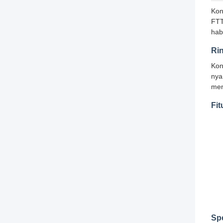
Kon
FTT
hab
Ri
Kon
nya
men
Fit
Spe