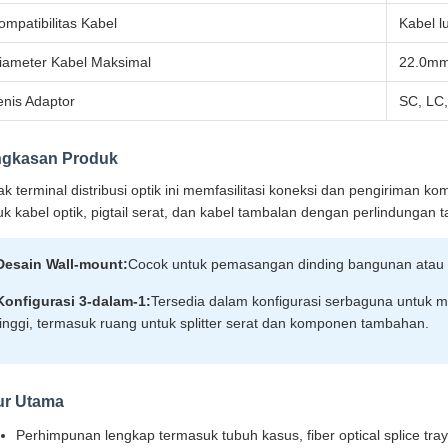
ompatibilitas Kabel
Kabel l
iameter Kabel Maksimal
22.0m
enis Adaptor
SC, LC,
ngkasan Produk
ak terminal distribusi optik ini memfasilitasi koneksi dan pengiriman 
uk kabel optik, pigtail serat, dan kabel tambalan dengan perlindungan 
Desain Wall-mount:
Cocok untuk pemasangan dinding bangunan atau pi
Konfigurasi 3-dalam-1:
Tersedia dalam konfigurasi serbaguna untuk 
tinggi, termasuk ruang untuk splitter serat dan komponen tambahan.
ur Utama
Perhimpunan lengkap termasuk tubuh kasus, fiber optical splice tr