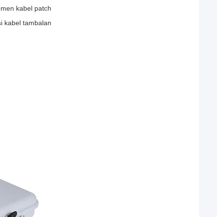
emen kabel patch
si kabel tambalan
m