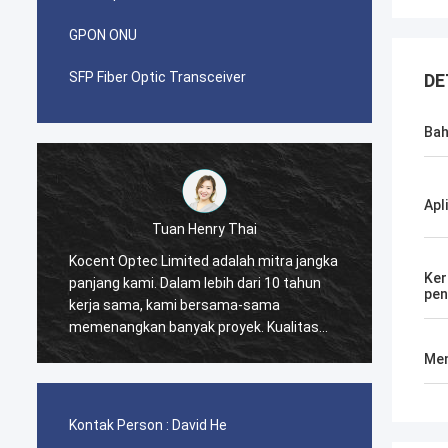
GPON ONU
SFP Fiber Optic Transceiver
DE
Ba
Apl
enry Thai
Tuan Pablo
d adalah mitra jangka
Saya terkejut ketika saya melakukan
Ker
lebih dari 10 tahun
pemesanan pertama dengan Kocent
pen
ersama-sama
Optec Limited pada tahun 2014. Satu
 proyek. Kualitas
kontainer kabel GYXTW 40GP dan sat
kabel drop FTTH
kontainer 20GP untuk konektor cepat,
Men
terbaik. Produk
kabel patch dan adaptor.
encakup seluruh
Kontak Person :
David He