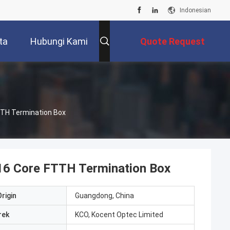
Indonesian
ta
Hubungi Kami
Quote Request
Suatu
FTTH Termination Box
/ 16 Core FTTH Termination Box
rigin
Guangdong, China
rek
KCO, Kocent Optec Limited