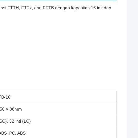
likasi FTTH, FTTx, dan FTTB dengan kapasitas 16 inti dan
TB-16
250 × 88mm
(SC), 32 inti (LC)
 ABS+PC, ABS