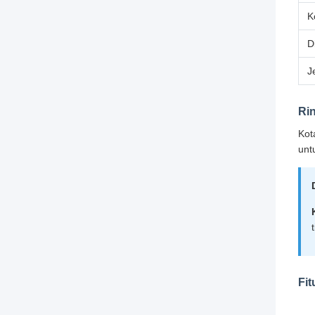
K
D
J
Ri
Kot
unt
Fit