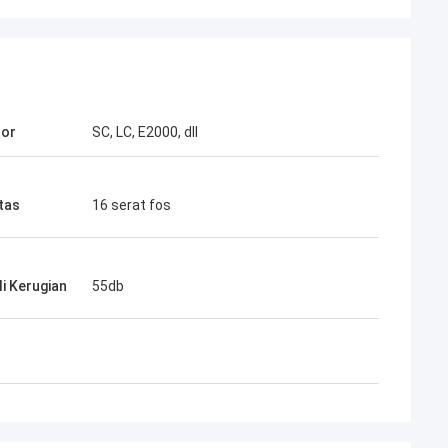
tor
SC, LC, E2000, dll
tas
16 serat fos
Tuan Henry Thai
ent Optec Limited adalah mitra jangka
jang kami. Dalam lebih dari 10 tahun
i Kerugian
55db
ja sama, kami bersama-sama
enangkan banyak proyek. Kualitas
ektor cepat dan kabel drop FTTH
eka adalah yang terbaik. Produk
eka sekarang mencakup seluruh
ara saya.