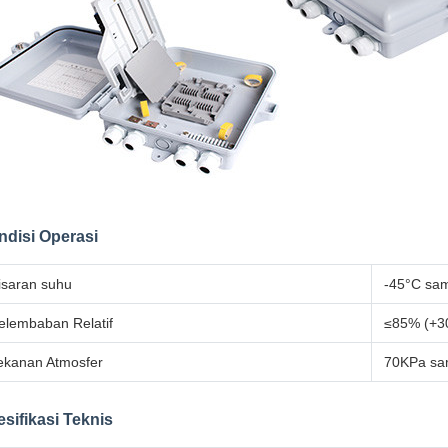
ndisi Operasi
isaran suhu
-45°C sa
elembaban Relatif
≤85% (+3
ekanan Atmosfer
70KPa sa
sifikasi Teknis