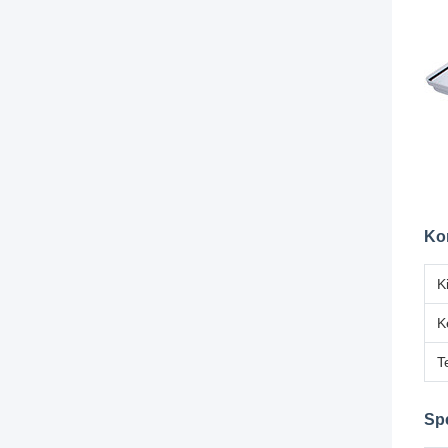
Ko
K
K
T
Spe