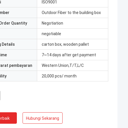
i
ISO9001
umber
Outdoor Fiber to the building box
Order Quantity
Negotiation
negotiable
 Details
carton box, wooden pallet
Time
7~14 days after get payment
yarat pembayaran
Western Union,T/T,L/C
lity
20,000 pcs/ month
rbaik
Hubungi Sekarang