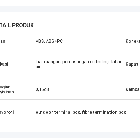
TAIL PRODUK
han
ABS, ABS+PC
Konek
luar ruangan, pemasangan di dinding, tahan
ikasi
Kapasi
air
Bapak Thang Nguyen
Kocent Optec Limited adalah salah satu
Koc
ugian
mitra jangka panjang perusahaan kami.
pan
0,15dB
Kembal
yisipan
Kami memesan 2 hingga 3 kontainer 40'
ker
u
dari mereka setiap bulan. Saya setuju
mem
bahwa kualitas kabel luar ruangan, kotak
kon
yoroti
outdoor terminal box
,
fibre termination box
distribusi, penutup sambungan, dan
mer
aksesori serat optik mereka sangat
mer
bagus. Di bawah dukungan mereka, kami
neg
memenangkan banyak proyek