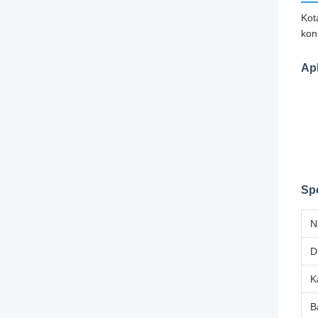
Kot
kon
Apl
Spe
N
D
K
B