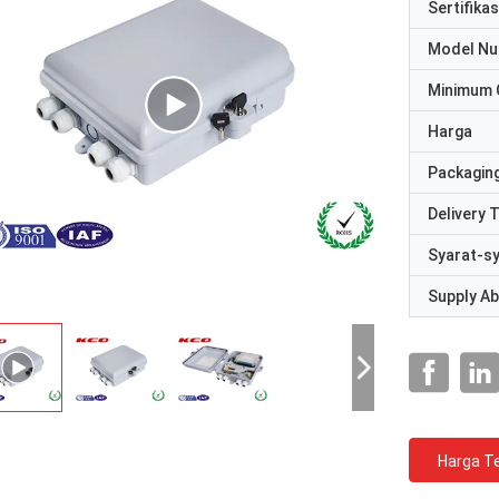
Sertifikas
Model N
Minimum 
Harga
Packaging
Delivery 
Syarat-s
Supply Abi
Harga Te