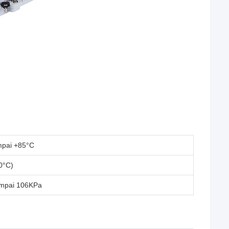
mpai +85°C
0°C)
mpai 106KPa