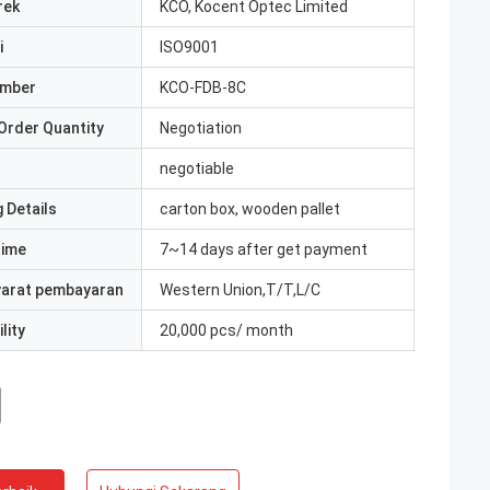
rek
KCO, Kocent Optec Limited
i
ISO9001
umber
KCO-FDB-8C
Order Quantity
Negotiation
negotiable
 Details
carton box, wooden pallet
Time
7~14 days after get payment
yarat pembayaran
Western Union,T/T,L/C
lity
20,000 pcs/ month