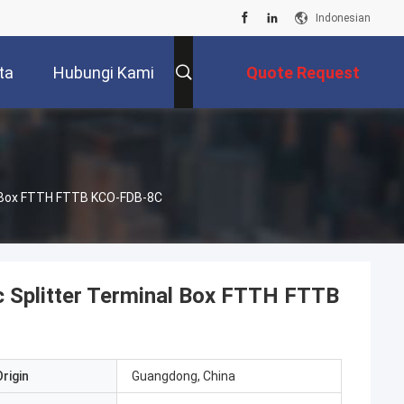
Indonesian
ta
Hubungi Kami
Quote Request
Suatu
al Box FTTH FTTB KCO-FDB-8C
c Splitter Terminal Box FTTH FTTB
rigin
Guangdong, China