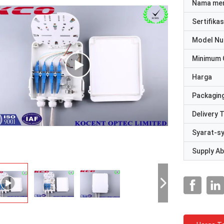
Nama me
Sertifikas
Model N
Minimum 
Harga
Packaging
Delivery 
Syarat-s
Supply Abi