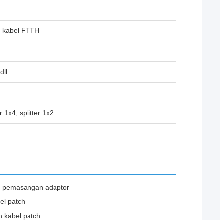
u kabel FTTH
dll
er 1x4, splitter 1x2
kai pemasangan adaptor
el patch
n kabel patch