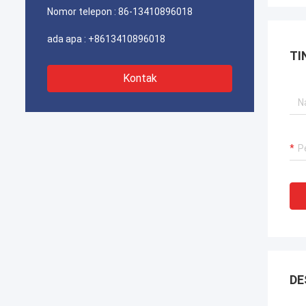
teleko
Nomor telepon :
86-13410896018
ada apa :
+8613410896018
TI
Kontak
DE