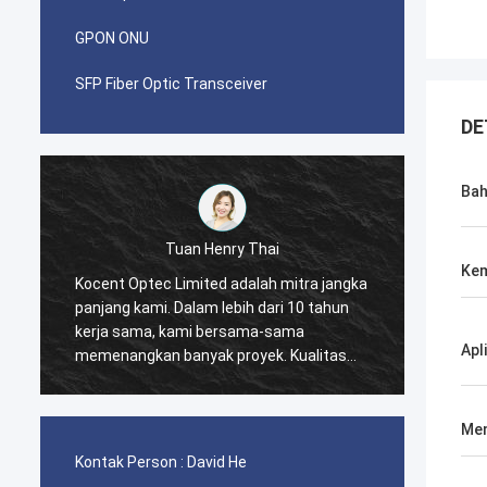
GPON ONU
SFP Fiber Optic Transceiver
DE
Ba
Tuan Pablo
Kem
a
Saya terkejut ketika saya melakukan
Kocent
pemesanan pertama dengan Kocent
mitra 
Optec Limited pada tahun 2014. Satu
Kami m
Apl
kontainer kabel GYXTW 40GP dan satu
dari m
kontainer 20GP untuk konektor cepat,
bahwa 
kabel patch dan adaptor.
distri
akseso
Men
bagus.
Kontak Person :
David He
memen