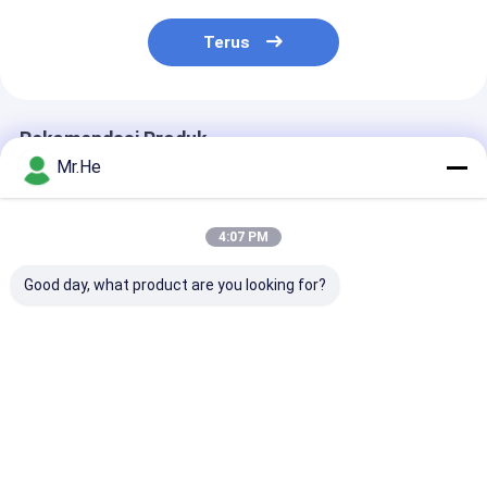
Terus
Rekomendasi Produk
Mr.He
4:07 PM
Good day, what product are you looking for?
KCO-P100A Kotak
55 DB Kembali Rugi
FTTH 24 Port 
Distribusi Optik
Fiber Optic Terminal
Optic Termina
Splitter Penutupan
Box / Jaringan
KCO-FDB-24G 
Persimpangan Kotak
Pemutusan Kotak
Bukti Bahan A
Bersama
ABS Dan Bahan PC
Luar
Harga terbaik
Harga terbaik
Harga terb