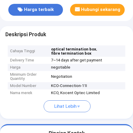
Harga terbaik
Hubungi sekarang
Deskripsi Produk
,
optical termination box
Cahaya Tinggi
fibre termination box
Delivery Time
7~14 days after get payment
Harga
negotiable
Minimum Order
Negotiation
Quantity
Model Number
KCO-Connection-11I
Nama merek
KCO, Kocent Optec Limited
Lihat Lebih