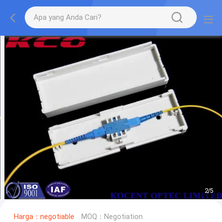
2
/
5
Harga：negotiable
MOQ：Negotiation