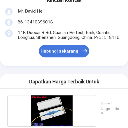
Rincian Kontak
Mr. David He
86-13410896018
14F, Duocai B Bd, Guanlan Hi-Tech Park, Guanhu,
Longhua, Shenzhen, Guangdong, China. P/c : 518110
Hubungi sekarang
Dapatkan Harga Terbaik Untuk
Price：
Negotiatio
n